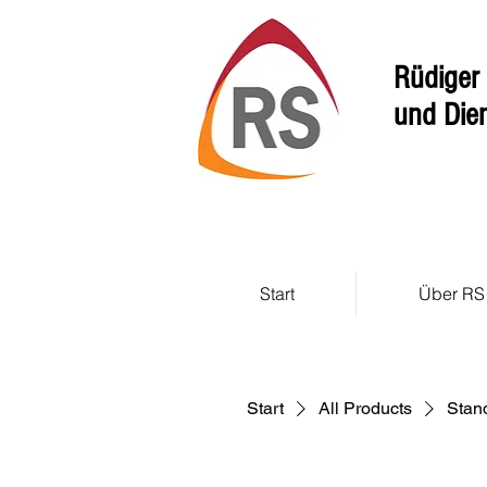
Rüdiger 
und Dien
Start
Über RS
Start
All Products
Stan