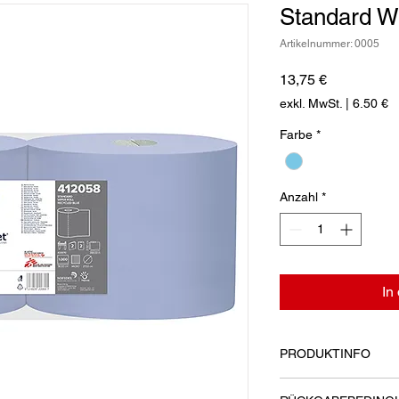
Standard Wi
Artikelnummer: 0005
Preis
13,75 €
exkl. MwSt.
|
6.50 €
Farbe
*
Anzahl
*
In
PRODUKTINFO
Industrieputztuchroll