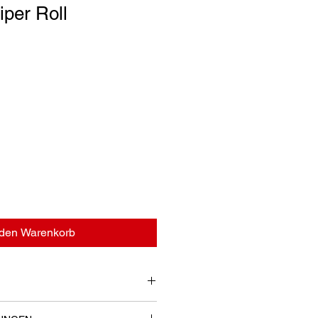
per Roll
 den Warenkorb
e - Qualität Standard